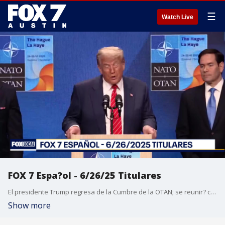
☰
Watch Live
FOX 7 Espa?ol - 6/26/25 Titulares
El presidente Trump regresa de la Cumbre de la OTAN; se reunir? con funcionarios iran?es la pr?xima semana. El influencer de redes sociales "Liver King" Brian Johnson fue arrestado en Austin tras amenazar al comediante Joe Rogan. YouTube aumenta la edad m?nima para que los adolescentes transmitan en vivo sin la supervisi?n de un adulto. La aplicaci?n de citas Bumble despide al 30% de su personal. C?mo protegerse de mosquitos e insectos ante el aumento de la humedad y las temperaturas veraniegas. Actualizaci?n sobre la liberaci?n de Abrego Garc?a antes de su juicio. Video: Un hombre, huyendo de la polic?a, salta desde el segundo piso del centro comercial Galleria.
Show more