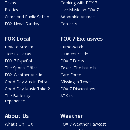
Texas
Cooking with FOX 7
Politics
Live Music on FOX 7
Crime and Public Safety
Adoptable Animals
FOX News Sunday
Contests
FOX Local
FOX 7 Exclusives
How to Stream
CrimeWatch
Tierra's Texas
7 On Your Side
FOX 7 Español
FOX 7 Focus
The Sports Office
Texas: The Issue Is
FOX Weather Austin
Care Force
Good Day Austin Extra
Missing in Texas
Good Day Music Take 2
FOX 7 Discussions
The Backstage
ATX-tra
Experience
About Us
Weather
What's On FOX
FOX 7 Weather Pawcast