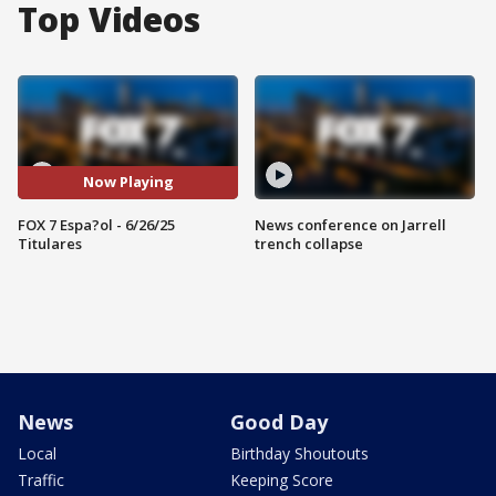
Top Videos
Now Playing
FOX 7 Espa?ol - 6/26/25
News conference on Jarrell
Titulares
trench collapse
News
Good Day
Local
Birthday Shoutouts
Traffic
Keeping Score