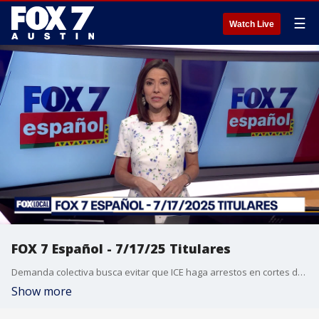
☰
Watch Live
FOX 7 Español - 7/17/25 Titulares
Demanda colectiva busca evitar que ICE haga arrestos en cortes de inmigración. Juez retrasa decisión sobre liberación de Kilmar Abrego García a custodia de ICE. El equipo SWAT del APD arresta a un sujeto atrincherado en el este de Austin después de más de 5 horas de negociaciones. Nuevas preguntas sobre si el director de Camp Mystic vio la alerta de advertencia de inundación. El cantante Pat Green, que perdió a cuatro familiares en una inundación en Texas, recauda un millón de dólares en un concierto benéfico. Pronóstico del tiempo de hoy.
Show more