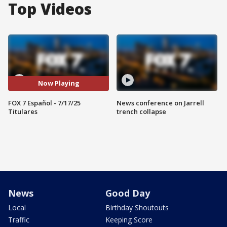
Top Videos
Now Playing
FOX 7 Español - 7/17/25
News conference on Jarrell
Titulares
trench collapse
News
Good Day
Local
Birthday Shoutouts
Traffic
Keeping Score