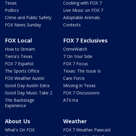
Texas
Cooking with FOX 7
Politics
Live Music on FOX 7
Crime and Public Safety
Adoptable Animals
FOX News Sunday
Contests
FOX Local
FOX 7 Exclusives
How to Stream
CrimeWatch
Tierra's Texas
7 On Your Side
FOX 7 Español
FOX 7 Focus
The Sports Office
Texas: The Issue Is
FOX Weather Austin
Care Force
Good Day Austin Extra
Missing in Texas
Good Day Music Take 2
FOX 7 Discussions
The Backstage
ATX-tra
Experience
About Us
Weather
What's On FOX
FOX 7 Weather Pawcast