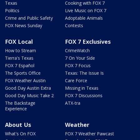
Texas
Cooking with FOX 7
Politics
Live Music on FOX 7
Crime and Public Safety
Adoptable Animals
FOX News Sunday
Contests
FOX Local
FOX 7 Exclusives
How to Stream
CrimeWatch
Tierra's Texas
7 On Your Side
FOX 7 Español
FOX 7 Focus
The Sports Office
Texas: The Issue Is
FOX Weather Austin
Care Force
Good Day Austin Extra
Missing in Texas
Good Day Music Take 2
FOX 7 Discussions
The Backstage
ATX-tra
Experience
About Us
Weather
What's On FOX
FOX 7 Weather Pawcast