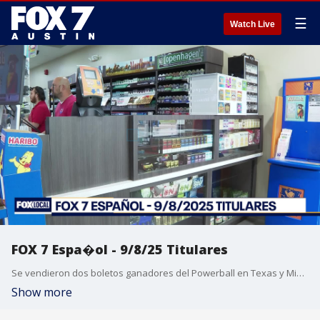
☰
Watch Live
FOX 7 Espa�ol - 9/8/25 Titulares
Se vendieron dos boletos ganadores del Powerball en Texas y Misuri. Protestas a nivel nacional contra el ICE en medio de la ofensiva migratoria del presidente Trump. Texas implementa un requisito de ingl�s para los camioneros, con el apoyo de la asociaci�n de camioneros. El Papa Le�n XIV canoniza a Carlo Acutis, el primer santo milenial en la historia de la Iglesia Cat�lica. Ricky Martin fue homenajeado como el primer �cono latino en los Premios MTV a los Videos Musicales.
Show more