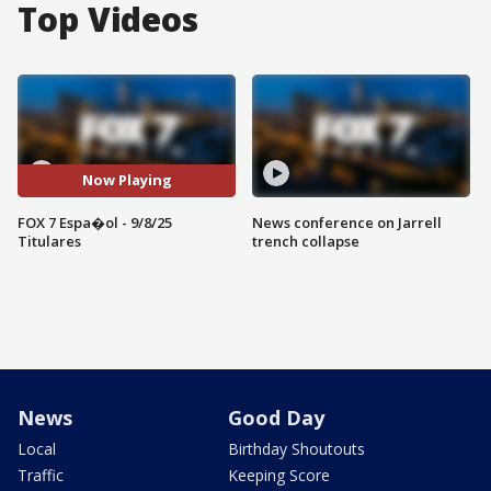
Top Videos
Now Playing
FOX 7 Espa�ol - 9/8/25
News conference on Jarrell
Titulares
trench collapse
News
Good Day
Local
Birthday Shoutouts
Traffic
Keeping Score