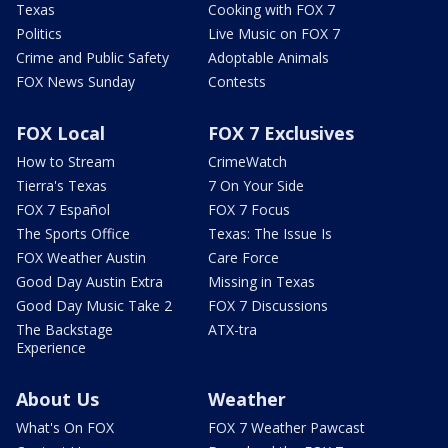
Texas
Cooking with FOX 7
Politics
Live Music on FOX 7
Crime and Public Safety
Adoptable Animals
FOX News Sunday
Contests
FOX Local
FOX 7 Exclusives
How to Stream
CrimeWatch
Tierra's Texas
7 On Your Side
FOX 7 Español
FOX 7 Focus
The Sports Office
Texas: The Issue Is
FOX Weather Austin
Care Force
Good Day Austin Extra
Missing in Texas
Good Day Music Take 2
FOX 7 Discussions
The Backstage
ATX-tra
Experience
About Us
Weather
What's On FOX
FOX 7 Weather Pawcast