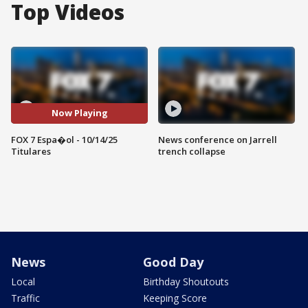
Top Videos
Now Playing
FOX 7 Espa�ol - 10/14/25
News conference on Jarrell
Titulares
trench collapse
News
Good Day
Local
Birthday Shoutouts
Traffic
Keeping Score