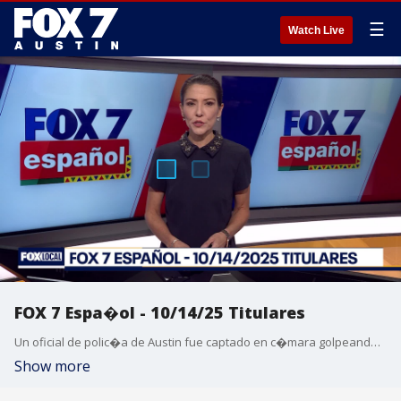
☰
Watch Live
FOX 7 Espa�ol - 10/14/25 Titulares
Un oficial de polic�a de Austin fue captado en c�mara golpeando a un hombre en servicio restringido. Aeropuerto de Austin: Los pasajeros deben monitorear a la FAA durante el cierre del gobierno. M�xico acelera la b�squeda de desaparecidos por fuertes lluvias. Venezuela: al menos 14 personas mueren tras inundarse una mina de oro. SpaceX Realiza Nueva Prueba de Lanzamiento en Texas. Pron�stico del tiempo.
Show more