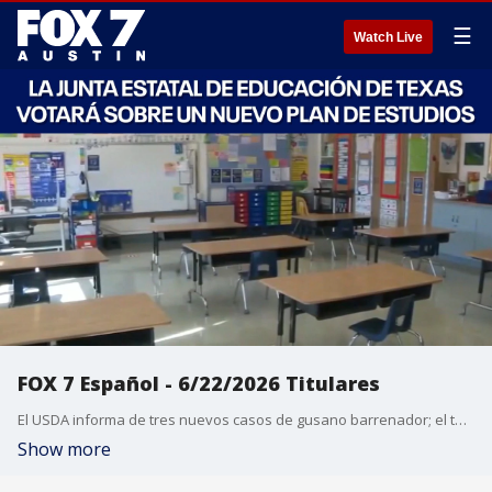
☰
Watch Live
FOX 7 Español - 6/22/2026 Titulares
El USDA informa de tres nuevos casos de gusano barrenador; el total asciende a 15. VIDEO: Anciana fallece tras chocar un Tesla contra una vivienda. La Junta Estatal de Educación votará sobre un nuevo plan de estudios que hace hincapié en temas de Texas y el cristianismo. Austin: La piscina Deep Eddy permanecerá cerrada por reparaciones del 22 al 28 de junio. La taquilla del fin de semana de estreno de 'Toy Story 5' marcará un récord para la franquicia. Pronóstico del tiempo.
Show more