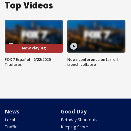
Top Videos
Now Playing
FOX 7 Español - 6/22/2026
News conference on Jarrell
Titulares
trench collapse
News
Good Day
Local
Birthday Shoutouts
Traffic
Keeping Score