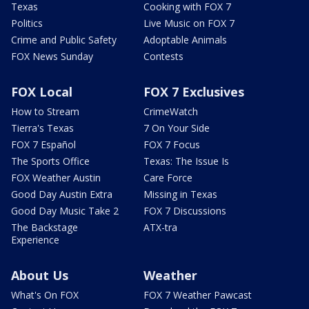
Texas
Cooking with FOX 7
Politics
Live Music on FOX 7
Crime and Public Safety
Adoptable Animals
FOX News Sunday
Contests
FOX Local
FOX 7 Exclusives
How to Stream
CrimeWatch
Tierra's Texas
7 On Your Side
FOX 7 Español
FOX 7 Focus
The Sports Office
Texas: The Issue Is
FOX Weather Austin
Care Force
Good Day Austin Extra
Missing in Texas
Good Day Music Take 2
FOX 7 Discussions
The Backstage
ATX-tra
Experience
About Us
Weather
What's On FOX
FOX 7 Weather Pawcast